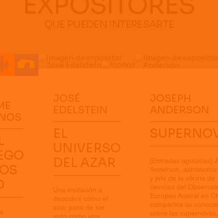
EXPOSITORES
QUE PUEDEN INTERESARTE
JOSÉ
JOSEPH
ME
EDELSTEIN
ANDERSON
ANOS
EL
SUPERNO
L
UNIVERSO
EGO
DEL AZAR
[Entradas agotadas] 
LOS
Anderson, astrónomo 
y jefe de la oficina de
D
ciencias del Observat
Una invitación a
Europeo Austral en Ch
descubrir cómo el
compartirá su conoci
azar pasó de ser
a
sobre las supernovas,
visto como una