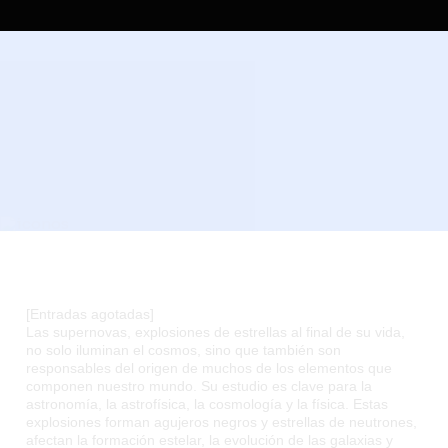
[Entradas agotadas]
Las supernovas, explosiones de estrellas al final de su vida,
no solo iluminan el cosmos, sino que también son
responsables del origen de muchos de los elementos que
componen nuestro mundo. Su estudio es clave para la
astronomía, la astrofísica, la cosmología y la física. Estas
explosiones forman agujeros negros y estrellas de neutrones,
afectan la formación estelar, la evolución de las galaxias y