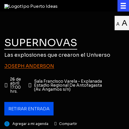
A
A
SUPERNOVAS
Las explosiones que crearon el Universo
JOSEPH ANDERSON
26 de
Sala Francisco Varela - Explanada
abril
Estadio Regional De Antofagasta
17:00
(Av. Angamos s/n)
hrs.
RETIRAR ENTRADA
Agregar a mi agenda
Compartir