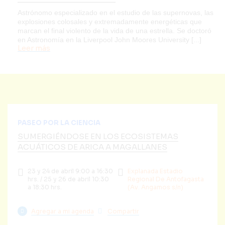
Astrónomo especializado en el estudio de las supernovas, las
explosiones colosales y extremadamente energéticas que
marcan el final violento de la vida de una estrella. Se doctoró
en Astronomía en la Liverpool John Moores University [...]
Leer más
PASEO POR LA CIENCIA
SUMERGIÉNDOSE EN LOS ECOSISTEMAS
ACUÁTICOS DE ARICA A MAGALLANES
23 y 24 de abril 9:00 a 16:30
Explanada Estadio
hrs. / 25 y 26 de abril 10:30
Regional De Antofagasta
a 18:30 hrs.
(Av. Angamos s/n)
Agregar a mi agenda
Compartir