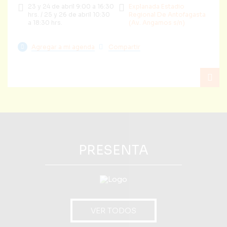
23 y 24 de abril 9:00 a 16:30
Explanada Estadio
hrs. / 25 y 26 de abril 10:30
Regional De Antofagasta
a 18:30 hrs.
(Av. Angamos s/n)
Agregar a mi agenda
Compartir
PRESENTA
VER TODOS