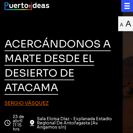
A
A
ACERCÁNDONOS A
MARTE DESDE EL
DESIERTO DE
ATACAMA
SERGIO VÁSQUEZ
23 de
Sala Eloísa Díaz - Explanada Estadio
abril
Regional De Antofagasta (Av.
11:15
Angamos s/n)
hrs