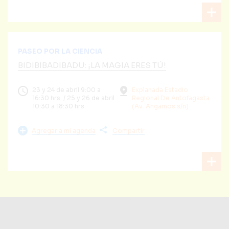
PASEO POR LA CIENCIA
BIDIBIBADIBADU: ¡LA MAGIA ERES TÚ!
23 y 24 de abril 9:00 a
Explanada Estadio
16:30 hrs. / 25 y 26 de abril
Regional De Antofagasta
10:30 a 18:30 hrs.
(Av. Angamos s/n)
Agregar a mi agenda
Compartir