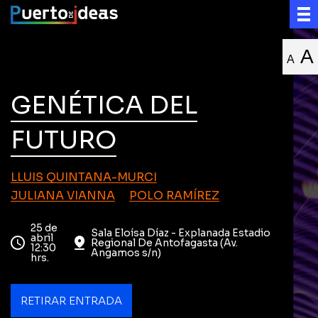
A
A
GENÉTICA DEL
FUTURO
LLUIS QUINTANA-MURCI
JULIANA VIANNA
POLO RAMÍREZ
25 de
Sala Eloísa Díaz - Explanada Estadio
abril
Regional De Antofagasta (Av.
12:30
Angamos s/n)
hrs.
RETIRAR ENTRADA